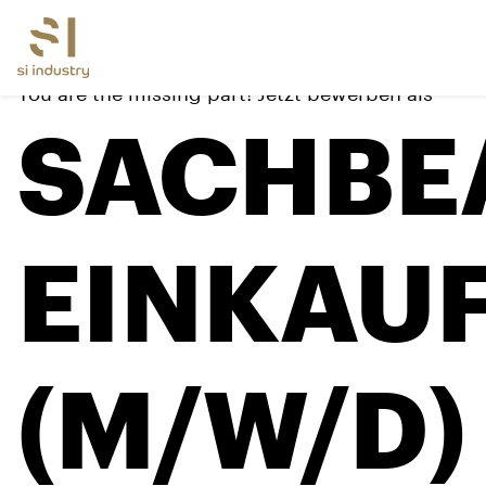
You are the missing part! Jetzt bewerben als
SACHBE
EINKAU
(M/W/D)